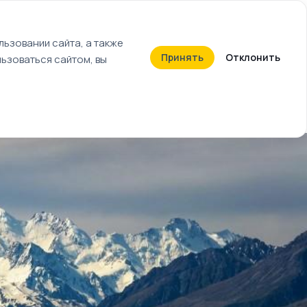
+7 (812) 603-27-27
ьзовании сайта, а также
Принять
Отклонить
ьзоваться сайтом, вы
Календарь событий
Билеты