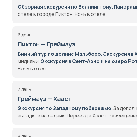
Обзорная экскурсия по Веллингтону.
Панорамн
отеле в городе Пиктон. Ночь в отеле.
6 день
Пиктон — Греймауз
Винный тур по долине Мальборо.
Экскурсия в 
мидиями.
Экскурсия в Сент-Арно и на озеро Ро
Ночь в отеле.
7 день
Греймауз — Хааст
Экскурсия по Западному побережью.
За дополн
высадкой на ледник. Переезд в Хааст. Размещение
8 день