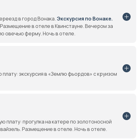
ереезд в город Вонака.
Экскурсия по Вонаке.
Размещение в отеле в Квинстауне. Вечером за
ю овечью ферму. Ночь в отеле.
 плату: экскурсия в «Землю фьордов» с круизом
ю плату: прогулка на катере по золотоносной
Твайзель. Размещение в отеле. Ночь в отеле.