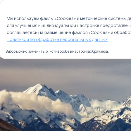
Мы используем файлы cookie
О компании
Контакты
Отзывы
Оплата
Мы используем файлы «Cookies» и метрические системы дл
для улучшения и индивидуальной настройке предоставлен
Страны
Россия
соглашаетесь на размещение файлов «Cookies» и обработ
Главная
Политикой по обработке персональных данных
.
Туры
Классическая Новая Зеландия
Выбор можно изменить, очистив cookie в настройках браузера.