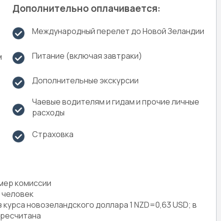
Дополнительно оплачивается:
Международный перелет до Новой Зеландии
Питание (включая завтраки)
м
Дополнительные экскурсии
Чаевые водителям и гидам и прочие личные
расходы
Страховка
змер комиссии
4 человек
з курса новозеландского доллара 1 NZD=0,63 USD; в
ересчитана