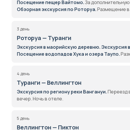
Посещение пещер Вайтомо.
За дополнительную 
Обзорная экскурсия по Роторуа.
Размещение в 
3 день
Роторуа — Туранги
Экскурсия в маорийскую деревню.
Экскурсия 
Посещение водопадов Хука и озера Таупо.
Разм
4 день
Туранги — Веллингтон
Экскурсия по региону реки Вангануи.
Переезд в
вечер. Ночь в отеле.
5 день
Веллингтон — Пиктон