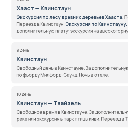
Хааст — Квинстаун
Экскурсия по лесу древних деревьев Хааста.
П
Переезд в Квинстаун.
Экскурсия по Квинстауну.
дополнительную плату: экскурсия на высокогорну
9 день
Квинстаун
Свободный день в Квинстауне. За дополнительную
по фьорду Милфорд-Саунд. Ночь в отеле.
10 день
Квинстаун — Твайзель
Свободное время в Квинстауне. За дополнительну
реке или экскурсия в парк птицы киви. Переезд в 