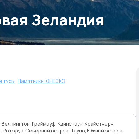
овая Зеландия
е туры
,
Памятники ЮНЕСКО
 Веллингтон, Греймауф, Квинстаун, Крайстчерч,
 Роторуа, Северный остров, Таупо, Южный остров