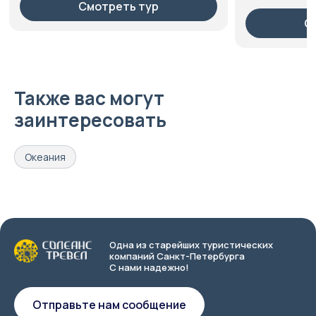
Смотреть тур
С
Также вас могут
заинтересовать
Океания
Одна из старейших туристических
компаний Санкт-Петербурга
С нами надежно!
Отправьте нам сообщение