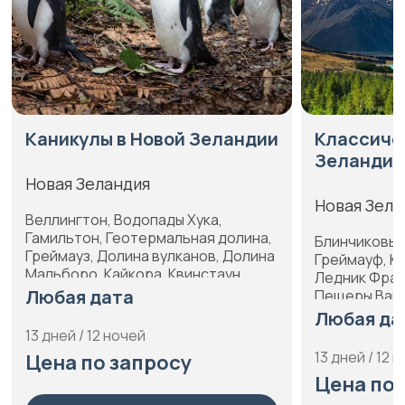
Каникулы в Новой Зеландии
Классиче
Зеландия
Новая Зеландия
Новая Зела
Веллингтон, Водопады Хука,
Гамильтон, Геотермальная долина,
Блинчиковые
Греймауз, Долина вулканов, Долина
Греймауф, К
Мальборо, Кайкора, Квинстаун,
Ледник Фран
Коромандел, Мальборо, Милфорд-
Любая дата
Пещеры Вайт
Саунд (фьорд), Озеро Таупо,
Северный ос
Любая да
Окленд, Остров Южный, Роторуа,
остров
13 дней / 12 ночей
Фьордленд, Хааст, Ханмер-
13 дней / 12 
Цена по запросу
Спрингс, Хоббитон, Южные Альпы
Цена по 