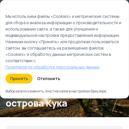
Мы используем файлы cookie
EN
Мы используем файлы «Cookies» и метрические системы
для сбора и анализа информации о производительности и
Главная
использовании сайта, а также для улучшения и
Туры
индивидуальной настройке предоставления информации.
Новая Зеландия и острова Кука
Нажимая кнопку «Принять» или продолжая пользоваться
сайтом, вы соглашаетесь на размещение файлов
«Cookies» и обработку данных метрических систем в
соответствии с
Политикой по обработке персональных данных
.
Принять
Отклонить
Новая Зеландия и
Выбор можно изменить, очистив cookie в настройках браузера.
острова Кука