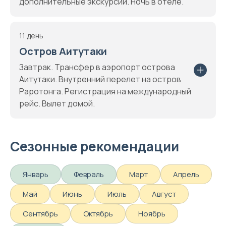
дополнительные экскурсии. Ночь в отеле.
11 день
Остров Аитутаки
Завтрак. Трансфер в аэропорт острова
Аитутаки. Внутренний перелет на остров
Раротонга. Регистрация на международный
рейс. Вылет домой.
Сезонные рекомендации
Январь
Февраль
Март
Апрель
Май
Июнь
Июль
Август
Сентябрь
Октябрь
Ноябрь