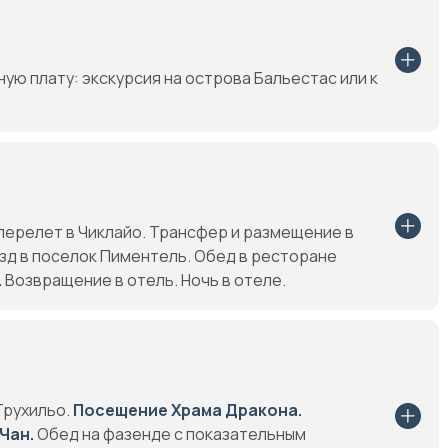
ую плату: экскурсия на острова Бальестас или к
перелет в Чиклайо. Трансфер и размещение в
д в поселок Пиментель. Обед в ресторане
.
Возвращение в отель. Ночь в отеле.
Трухильо.
Посещение Храма Дракона.
Чан.
Обед на фазенде с показательным