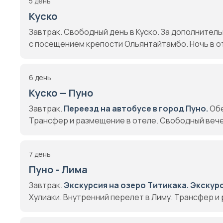
5 день
Куско
Завтрак. Свободный день в Куско. За дополнител
с посещением крепости Ольянтайтамбо. Ночь в о
6 день
Куско — Пуно
Завтрак.
Переезд на автобусе в город Пуно.
Обе
Трансфер и размещение в отеле. Свободный вечер
7 день
Пуно - Лима
Завтрак.
Экскурсия на озеро Титикака.
Экскурс
Хулиаки. Внутренний перелет в Лиму. Трансфер и 