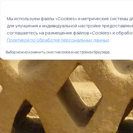
Мы используем файлы cookie
О компании
Контакты
Отзывы
Оплата
Мы используем файлы «Cookies» и метрические системы дл
для улучшения и индивидуальной настройке предоставлен
Страны
Россия
соглашаетесь на размещение файлов «Cookies» и обработ
Главная
Политикой по обработке персональных данных
.
Туры
Скрытые сокровища северного Перу
Выбор можно изменить, очистив cookie в настройках браузера.