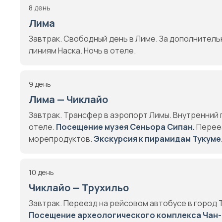
8 день
Лима
Завтрак. Свободный день в Лимe. За дополнительн
линиям Наска. Ночь в отеле.
9 день
Лима — Чиклайо
Завтрак. Трансфер в аэропорт Лимы. Внутренний 
отеле.
Посещение музея Сеньора Сипан.
Переез
морепродуктов.
Экскурсия к пирамидам Тукуме
10 день
Чиклайо — Трухильо
Завтрак. Переезд на рейсовом автобусе в город 
Посещение археологического комплекса Чан-