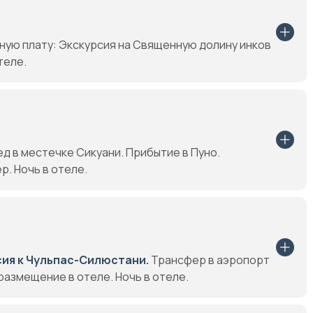
ьную плату: Экскурсия на Священную долину инков
теле.
д в местечке Сикуани. Прибытие в Пуно.
. Ночь в отеле.
ия к Чульпас-Силюстани.
Трансфер в аэропорт
размещение в отеле. Ночь в отелe.