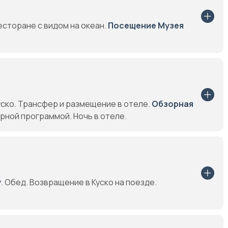
есторане с видом на океан.
Посещение Музея
уско. Трансфер и размещение в отеле.
Обзорная
рной программой. Ночь в отеле.
у
. Oбед. Возвращение в Куско на поезде.