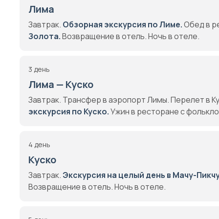
Лима
Завтрак.
Обзорная экскурсия по Лиме.
Обед в р
Золота.
Возвращение в отель. Ночь в отеле.
3 день
Лима — Куско
Завтрак. Трансфер в аэропорт Лимы. Перелет в К
экскурсия по Куско.
Ужин в ресторане с фолькло
4 день
Куско
Завтрак.
Экскурсия на целый день в Мачу-Пикч
Возвращение в отель. Ночь в отеле.