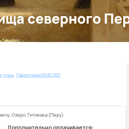
ища северного Пе
е туры
,
Памятники ЮНЕСКО
икчу, Озеро Титикака (Перу)
Дополнительно оплачивается: