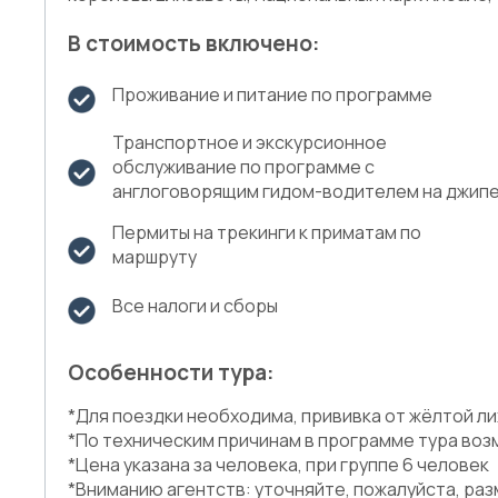
В стоимость включено:
Проживание и питание по программе
Транспортное и экскурсионное
обслуживание по программе с
англоговорящим гидом-водителем на джип
Пермиты на трекинги к приматам по
маршруту
Все налоги и сборы
Особенности тура:
*Для поездки необходима, прививка от жёлтой л
*По техническим причинам в программе тура во
*Цена указана за человека, при группе 6 человек
*Вниманию агентств: уточняйте, пожалуйста, ра