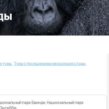
ды
е туры
,
Туры с посещением нескольких стран
,
ациональный парк Бвинди, Национальный парк
 Энтеббе