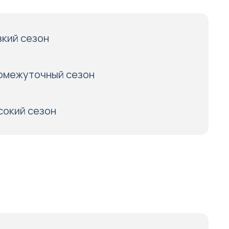
зкий сезон
омежуточный сезон
сокий сезон