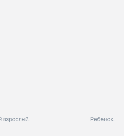
й взрослый:
Ребенок:
—
—