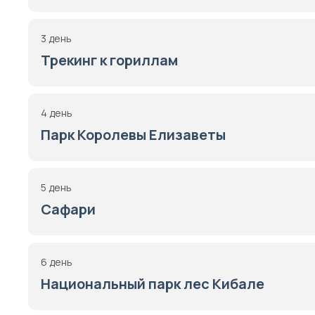
3 день
Трекинг к гориллам
4 день
Парк Королевы Елизаветы
5 день
Сафари
6 день
Национальный парк лес Кибале