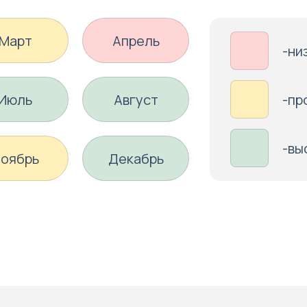
Март
Апрель
-ни
Июль
Август
-пр
-вы
оябрь
Декабрь