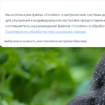
Мы используем файлы cookie
О компании
Контакты
Отзывы
Оплата
Мы используем файлы «Cookies» и метрические системы дл
для улучшения и индивидуальной настройке предоставлен
Страны
Россия
соглашаетесь на размещение файлов «Cookies» и обработ
Главная
Политикой по обработке персональных данных
.
Туры
Сокровища Уганды
Выбор можно изменить, очистив cookie в настройках браузера.