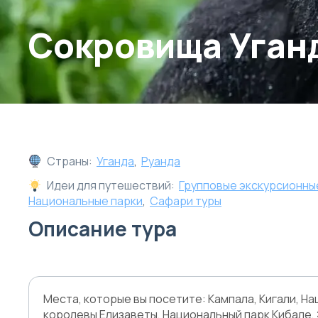
Сокровища Уган
Страны:
Уганда
,
Руанда
Идеи для путешествий:
Групповые экскурсионны
Национальные парки
,
Сафари туры
Описание тура
Места, которые вы посетите: Кампала, Кигали, Н
королевы Елизаветы, Национальный парк Кибале,