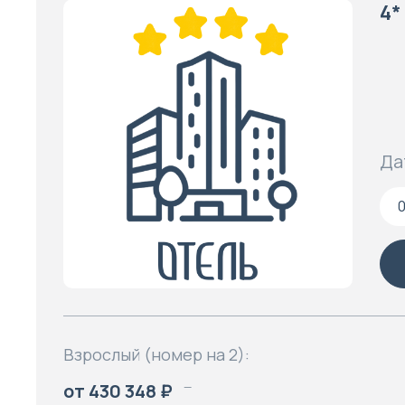
4*
Да
Взрослый (номер на 2):
от 430 348 ₽
—