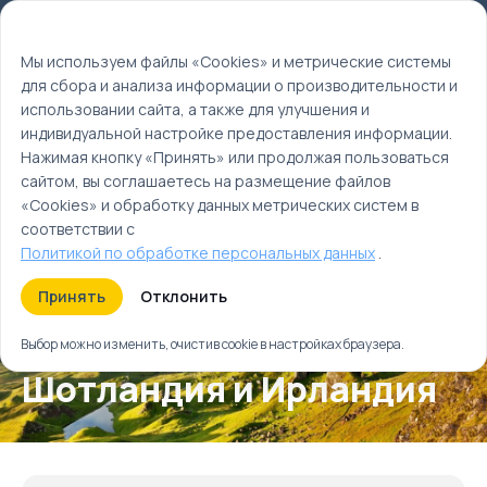
Мы используем файлы cookie
EN
Мы используем файлы «Cookies» и метрические системы
для сбора и анализа информации о производительности и
Главная
использовании сайта, а также для улучшения и
Туры
индивидуальной настройке предоставления информации.
Шотландия и Ирландия
Нажимая кнопку «Принять» или продолжая пользоваться
сайтом, вы соглашаетесь на размещение файлов
«Cookies» и обработку данных метрических систем в
соответствии с
Политикой по обработке персональных данных
.
Принять
Отклонить
Выбор можно изменить, очистив cookie в настройках браузера.
Шотландия и Ирландия