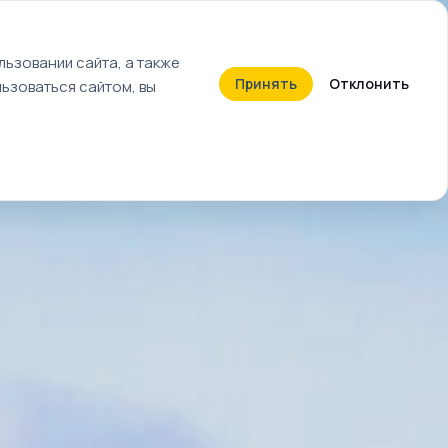
+7 (812) 603-27-27
ьзовании сайта, а также
Принять
Отклонить
ьзоваться сайтом, вы
Календарь событий
Билеты