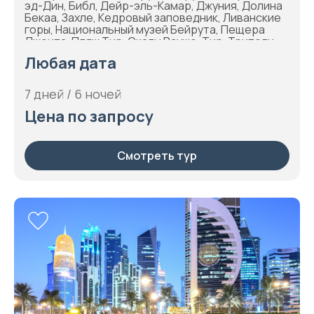
эд-Дин, Библ, Дейр-эль-Камар, Джуния, Долина
Бекаа, Захле, Кедровый заповедник, Ливанские
горы, Национальный музей Бейрута, Пещера
Джеита, Пляж Тир, Скалы Рауше, Тир, Триполи,
Харисса, Эхден
Любая дата
7 дней / 6 ночей
Цена по запросу
Смотреть тур