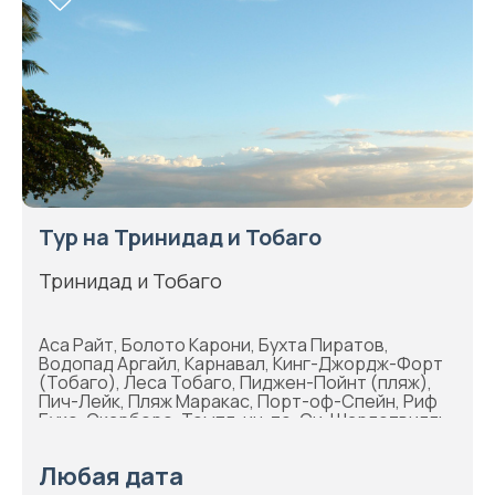
Тур на Тринидад и Тобаго
Тринидад и Тобаго
Аса Райт, Болото Карони, Бухта Пиратов,
Водопад Аргайл, Карнавал, Кинг-Джордж-Форт
(Тобаго), Леса Тобаго, Пиджен-Пойнт (пляж),
Пич-Лейк, Пляж Маракас, Порт-оф-Спейн, Риф
Буко, Скарборо, Темпл-ин-те-Си, Шарлотвилль
Любая дата