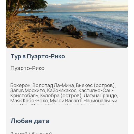
Тур в Пуэрто-Рико
Пуэрто-Рико
Бокерон, Водопад Ла-Мина, Вьекес (остров),
Залив Москито, Кайо-Икакос, Кастильо-Сан-
Кристобаль, Кулебра (остров), Лагуна Гранде,
Маяк Кабо-Рохо, Музей Bacardí, Национальный
лес Эль-Юнке, Пещеры Камуй, Платья-Сусия
(пляж), Пляж Фламенко, Понсе, Ринкон, Старый
Сан-Хуан, Эль-Морро
Любая дата
7 дней / 6 ночей