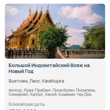
Большой Индокитайский Вояж на
Новый Год
Вьетнам, Лаос, Камбоджа
Ангкор, Луанг Прабанг, Пном Кулен, Пномпень,
Сиемриеп, Халонг, Ханой, Хошимин, Чау Док
Ближайшие даты