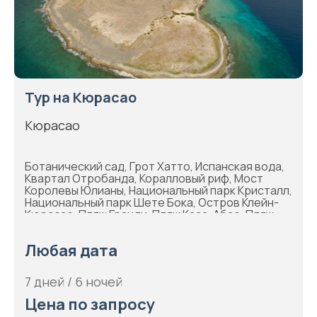
Тур на Кюрасао
Кюрасао
Ботанический сад, Грот Хатто, Испанская вода,
Квартал Отробанда, Коралловый риф, Мост
Королевы Юлианы, Национальный парк Кристалл,
Национальный парк Шете Бока, Остров Клейн-
Кюрасао, Пляж Гранди, Пляж Каса-Абао, Пляж
Кенипа, Пляж Лагуна, Пляж Пис, Район Пунда,
Рынок Флоатинг, Синагога Микве-Исраэль, Форт
Любая дата
Амстердам, Форт Нассау, Церковь Святой Анны,
Языческий мост
7 дней / 6 ночей
Цена по запросу