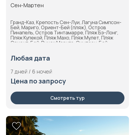
Сен-Мартен
Гранд-Каз, Крепость Сен-Луи, Лагуна Симпсон-
Бей, Мариго, Ориент-Бей (пляж), Остров
Пинапель, Остров Тинтамарре, Пляж Бэ-Лонг,
Пляж Купекой, Пляж Махо, Пляж Мулет, Пляж
Ориент-Бей, Рынок Мариго, Симпсон-Бей,
Филипсбург
Любая дата
7 дней / 6 ночей
Цена по запросу
Смотреть тур