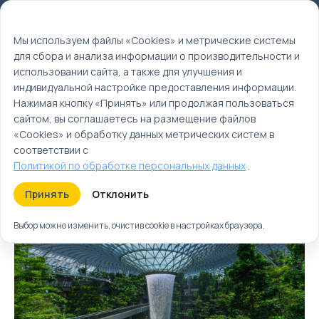
Мы используем файлы cookie
EN
Мы используем файлы «Cookies» и метрические системы
для сбора и анализа информации о производительности и
Главная
использовании сайта, а также для улучшения и
Туры
индивидуальной настройке предоставления информации.
Нажимая кнопку «Принять» или продолжая пользоваться
Туры с экскурсиями и
сайтом, вы соглашаетесь на размещение файлов
пляжным отдыхом
«Cookies» и обработку данных метрических систем в
соответствии с
Политикой по обработке персональных данных
.
Туры
Круизы
Ближайшие
Принять
Отклонить
Выбор можно изменить, очистив cookie в настройках браузера.