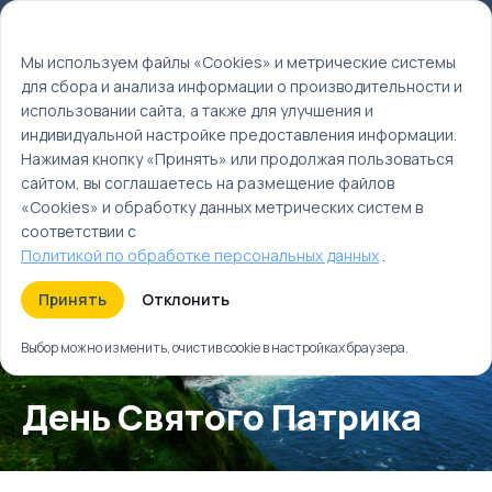
Мы используем файлы cookie
EN
Мы используем файлы «Cookies» и метрические системы
для сбора и анализа информации о производительности и
Главная
использовании сайта, а также для улучшения и
Календарь событий
индивидуальной настройке предоставления информации.
Весна
Нажимая кнопку «Принять» или продолжая пользоваться
Март
сайтом, вы соглашаетесь на размещение файлов
«Cookies» и обработку данных метрических систем в
соответствии с
Политикой по обработке персональных данных
.
Принять
Отклонить
Выбор можно изменить, очистив cookie в настройках браузера.
День Святого Патрика