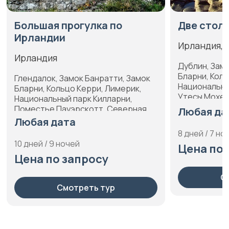
Большая прогулка по
Две стол
Ирландии
Ирландия, 
Ирландия
Дублин, Зам
Бларни, Коль
Глендалок, Замок Банратти, Замок
Национальны
Бларни, Кольцо Керри, Лимерик,
Утесы Мохе
Национальный парк Килларни,
Поместье Пауэрскотт, Северная
Любая да
Ирландия, Утесы Мохер
Любая дата
8 дней / 7 но
10 дней / 9 ночей
Цена по 
Цена по запросу
С
Смотреть тур