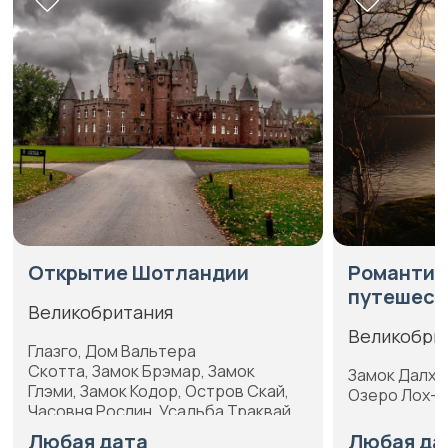
Открытие Шотландии
Романтич
путешест
Великобритания
Великобри
Глазго, Дом Вальтера
Скотта, Замок Брэмар, Замок
Замок Далхау
Глэми, Замок Кодор, Остров Скай,
Озеро Лох-Л
Часовня Рослин, Усадьба Траквай,
Эдинбург, Эдинбургский замок
Любая дата
Любая да