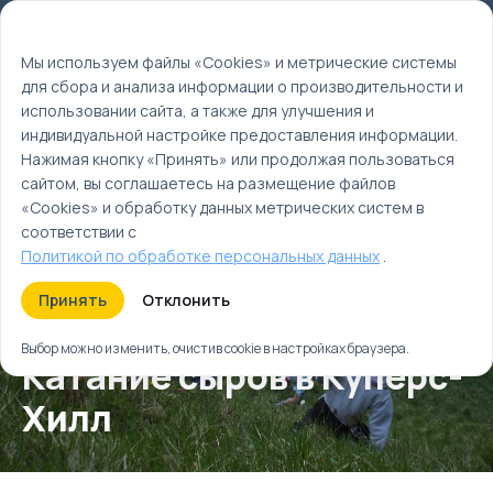
Мы используем файлы cookie
EN
Мы используем файлы «Cookies» и метрические системы
для сбора и анализа информации о производительности и
Главная
использовании сайта, а также для улучшения и
Календарь событий
индивидуальной настройке предоставления информации.
Весна
Нажимая кнопку «Принять» или продолжая пользоваться
Май
сайтом, вы соглашаетесь на размещение файлов
«Cookies» и обработку данных метрических систем в
соответствии с
Политикой по обработке персональных данных
.
Принять
Отклонить
Выбор можно изменить, очистив cookie в настройках браузера.
Катание сыров в Куперс-
Хилл