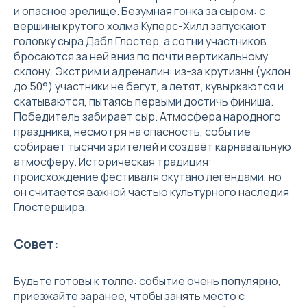
и опасное зрелище. Безумная гонка за сыром: с
вершины крутого холма Куперс-Хилл запускают
головку сыра Дабл Глостер, а сотни участников
бросаются за ней вниз по почти вертикальному
склону. Экстрим и адреналин: из-за крутизны (уклон
до 50°) участники не бегут, а летят, кувыркаются и
скатываются, пытаясь первыми достичь финиша.
Победитель забирает сыр. Атмосфера народного
праздника, несмотря на опасность, событие
собирает тысячи зрителей и создаёт карнавальную
атмосферу. Историческая традиция:
происхождение фестиваля окутано легендами, но
он считается важной частью культурного наследия
Глостершира.
Совет:
Будьте готовы к толпе: событие очень популярно,
приезжайте заранее, чтобы занять место с