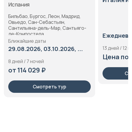
Испания
Бильбао, Бургос, Леон, Мадрид,
Овьедо, Сан-Себастьян,
Сантильяна-дель-Мар, Сантьяго-
де-Компостела
Ежедневный 
Ближайшие даты
29.08.2026, 03.10.2026, ...
13 дней / 12 ноче
Цена по за
8 дней / 7 ночей
от 114 029 ₽
Смотре
Смотреть тур