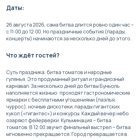
Даты:
26 августа 2026, сама битва длится ровно один час –
с 11:00 до 12:00. Но праздничные события (парады,
концерты) начинаются за несколько дней до этого.
Что ждёт гостей?
Суть праздника: битва томатов и народные
гулянья. Это продуманный ритуал и грандиозный
карнавал. За несколько дней до битвы Буньоль
наполняется жизнью: проходят гастрономические
ярмарки с бесплатными угощениями (паэлья,
чуррос), ночные дискотеки, парады гигантских
кукол («гигантес») и конкурсы. Каждый вечер небо
озаряют фейерверки. Кульминация – битва
томатов. В 12:00 звучит финальный выстрел – битва
мгновенно прекращается. Город превращается в