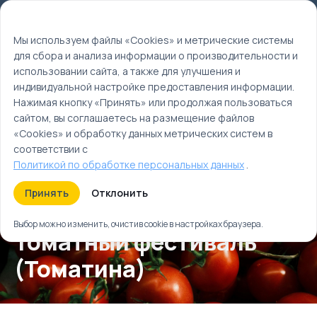
Мы используем файлы cookie
EN
Мы используем файлы «Cookies» и метрические системы
для сбора и анализа информации о производительности и
Главная
использовании сайта, а также для улучшения и
Календарь событий
индивидуальной настройке предоставления информации.
Лето
Нажимая кнопку «Принять» или продолжая пользоваться
Август
сайтом, вы соглашаетесь на размещение файлов
«Cookies» и обработку данных метрических систем в
соответствии с
Политикой по обработке персональных данных
.
Принять
Отклонить
Выбор можно изменить, очистив cookie в настройках браузера.
Томатный фестиваль
(Томатина)