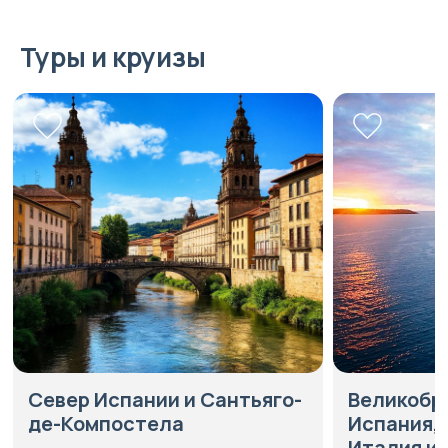
Туры и круизы
Север Испании и Сантьяго-
Великобрита
де-Компостела
Испания, Пор
Италия из А