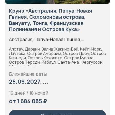
Круиз «Австралия, Папуа-Новая
Гвинея, Соломоновы острова,
Вануату, Тонга, Французская
Полинезия и Острова Кука»
Австралия, Папуа-Новая Гвинея,
Соломоновы острова, Французская
Алотау, Дарвин, Залив Жакино-Бэй, Кейп-Йорк,
Полинезия, Острова Кука
Лаутока, Остров Амбрайм, Остров Добу, Остров
Кеннеди, Остров Кохолите, Остров Куиава,
Остров Терсди, Рабаул, Санта-Ана, Фергуссон,
Шампейн Бич
Ближайшие даты
25.09.2027, ...
19 дней / 18 ночей
от 1 684 085 ₽