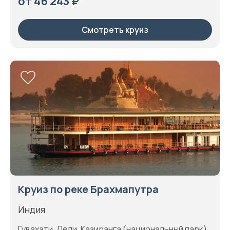
от 46 243 ₽
Смотреть круиз
Круиз по реке Брахмапутра
Индия
Гувахати, Дели, Казиранга (национальный парк),