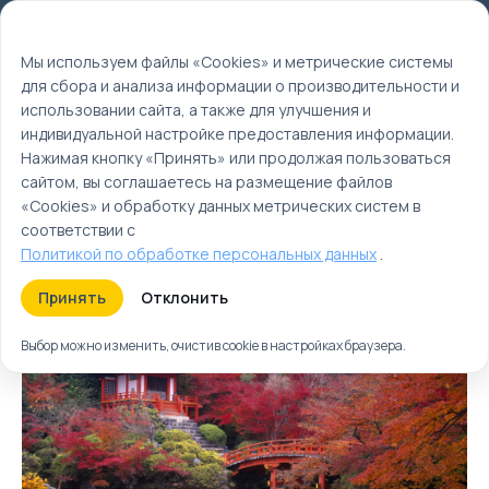
Мы используем файлы cookie
EN
Мы используем файлы «Cookies» и метрические системы
для сбора и анализа информации о производительности и
Главная
использовании сайта, а также для улучшения и
Круизы
индивидуальной настройке предоставления информации.
Нажимая кнопку «Принять» или продолжая пользоваться
Каталог круизов
сайтом, вы соглашаетесь на размещение файлов
«Cookies» и обработку данных метрических систем в
соответствии с
Туры
Круизы
Ближайшие
Политикой по обработке персональных данных
.
Принять
Отклонить
Выбор можно изменить, очистив cookie в настройках браузера.