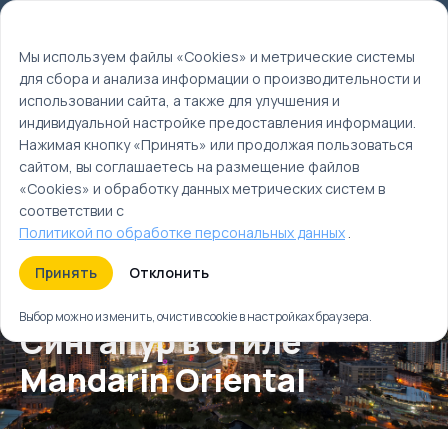
Мы используем файлы cookie
EN
Мы используем файлы «Cookies» и метрические системы
для сбора и анализа информации о производительности и
Главная
использовании сайта, а также для улучшения и
Туры
индивидуальной настройке предоставления информации.
Куала-Лумпур, Десару, Сингапур в стиле Mandarin
Нажимая кнопку «Принять» или продолжая пользоваться
Oriental
сайтом, вы соглашаетесь на размещение файлов
«Cookies» и обработку данных метрических систем в
соответствии с
Политикой по обработке персональных данных
.
Принять
Отклонить
Куала-Лумпур, Десару,
Выбор можно изменить, очистив cookie в настройках браузера.
Сингапур в стиле
Mandarin Oriental