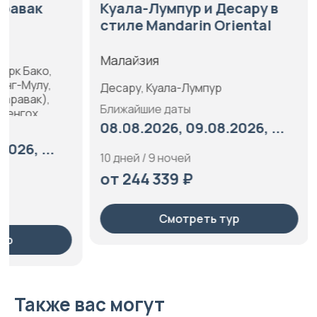
Куала-Лумпур и Десару в
От Бали д
стиле Mandarin Oriental
через Ма
Малайзия
Индонезия,
Сингапур
Десару, Куала-Лумпур
Бали, Куала-
Пенанг, Пхук
Ближайшие даты
Баванг
08.08.2026, 09.08.2026, ...
Ближайшие 
02.01.2027,
10 дней / 9 ночей
от 244 339 ₽
12 дней / 11 
от 264 00
Смотреть тур
См
Также вас могут