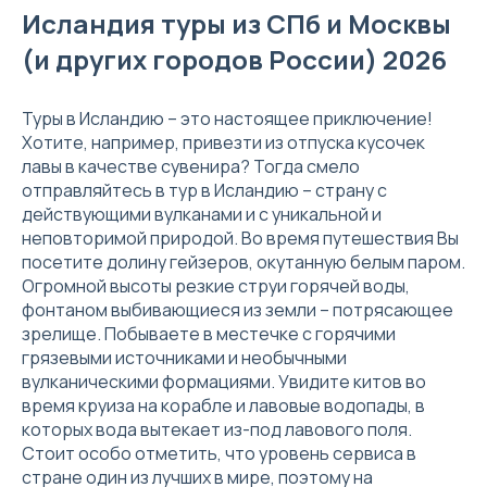
Исландия туры из СПб и Москвы
(и других городов России) 2026
Туры в Исландию – это настоящее приключение!
Хотите, например, привезти из отпуска кусочек
лавы в качестве сувенира? Тогда смело
отправляйтесь в тур в Исландию – страну с
действующими вулканами и с уникальной и
неповторимой природой. Во время путешествия Вы
посетите долину гейзеров, окутанную белым паром.
Огромной высоты резкие струи горячей воды,
фонтаном выбивающиеся из земли – потрясающее
зрелище. Побываете в местечке с горячими
грязевыми источниками и необычными
вулканическими формациями. Увидите китов во
время круиза на корабле и лавовые водопады, в
которых вода вытекает из-под лавового поля.
Стоит особо отметить, что уровень сервиса в
стране один из лучших в мире, поэтому на