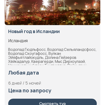
Новый год в Исландии
Исландия
Водопад Гюдльфосс, Водопад Сельяландсфосс,
Водопад Скоугафосс, Вулкан
Эйяфьятлайокудль, Долина Гейзеров
Хёйкадалур, Кверагерди, Мыс Дирхоулаэй,
Национальный парк Тингвеллир, Рейкьявик
Любая дата
6 дней / 5 ночей
Цена по запросу
Смотреть тур