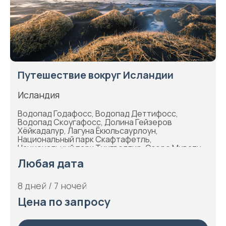
Путешествие вокруг Исландии
Исландия
Водопад Годафосс, Водопад Деттифосс,
Водопад Скоугафосс, Долина Гейзеров
Хёйкадалур, Лагуна Ёкюльсаурлоун,
Национальный парк Скафтафетль,
Национальный парк Тингвеллир, Озеро Миватн,
Полуостров Снайфельснесс, Рейкхольт,
Любая дата
Рейкьявик, Термальное поле
Дейльдартунгюквер, Хусавик, Эгильсстадир
8 дней / 7 ночей
Цена по запросу