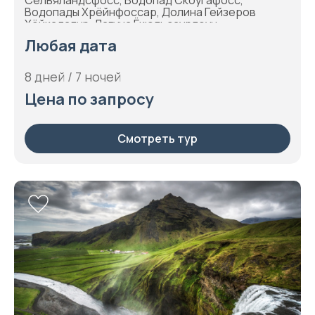
Водопады Хрёйнфоссар, Долина Гейзеров
Хёйкадалур, Лагуна Ёкюльсаурлоун,
Национальный парк Скафтафетль,
Любая дата
Национальный парк Тингвеллир, Озеро Миватн,
Рейкхольт, Рейкьявик, Сельфосс, Термальное
поле Дейльдартунгюквер, Ущелье Аусбирги,
8 дней / 7 ночей
Хёфн, Хусавик, Эгильсстадир
Цена по запросу
Смотреть тур