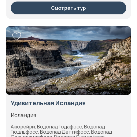
Смотреть тур
Удивительная Исландия
Исландия
Акюрейри, Водопад Годафосс, Водопад
Гюдльфосс, Водопад Деттифосс, Водопад
Сельяландсфосс, Водопад Скоугафосс,