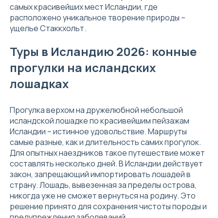
самых красивейших мест Исландии, где
расположено уникальное творение природы –
ущелье Стаккхольт.
Туры в Исландию 2026: конные
прогулки на исландских
лошадках
Прогулка верхом на дружелюбной небольшой
исландской лошадке по красивейшим пейзажам
Исландии – истинное удовольствие. Маршруты
самые разные, как и длительность самих прогулок.
Для опытных наездников такое путешествие может
составлять несколько дней. В Исландии действует
закон, запрещающий импортировать лошадей в
страну. Лошадь, вывезенная за пределы острова,
никогда уже не сможет вернуться на родину. Это
решение принято для сохранения чистоты породы и
предупреждения заболеваний.