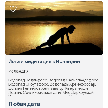
Йога и медитация в Исландии
Исландия
Водопад Гюдльфосс, Водопад Сельяландсфосс,
Водопад Скоугафосс, Водопады Хрёйнфоссар,
Долина Гейзеров Хёйкадалур, Кверагерди,
Ледник Соульхеймайокудль, Мыс Дирхоулаэй,
Национальный парк Тингвеллир, Полуостров
Снайфельснесс, Рейкьявик, Стиккисхоульмур,
Любая дата
Термальное поле Дейльдартунгюквер,