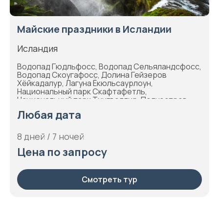
Майские праздники в Исландии
Исландия
Водопад Гюдльфосс, Водопад Сельяландсфосс,
Водопад Скоугафосс, Долина Гейзеров
Хёйкадалур, Лагуна Ёкюльсаурлоун,
Национальный парк Скафтафетль,
Национальный парк Тингвеллир, Полуостров
Снайфельснесс, Рейкьявик
Любая дата
8 дней / 7 ночей
Цена по запросу
Смотреть тур