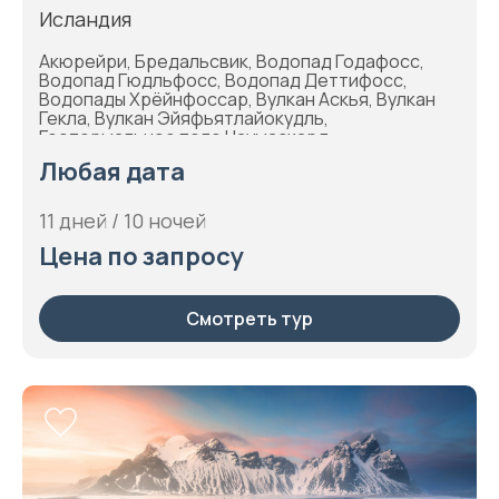
Исландия
Акюрейри, Бредальсвик, Водопад Годафосс,
Водопад Гюдльфосс, Водопад Деттифосс,
Водопады Хрёйнфоссар, Вулкан Аскья, Вулкан
Гекла, Вулкан Эйяфьятлайокудль,
Геотермальное поле Наумаскард,
Грюндафьордур, Долина Гейзеров Хёйкадалур,
Любая дата
Долина Ландманналёйгар, Долина
Тьоурсаурдалур, Заповедник Торсмёрк,
Киркьюбайярклёйстюр, Лагуна Ёкюльсаурлоун,
11 дней / 10 ночей
Мыс Дирхоулаэй, Национальный парк
Скафтафетль, Национальный парк Тингвеллир,
Цена по запросу
Озеро Миватн, Полуостров Снайфельснесс,
Рейкхольт, Рейкьявик, Сельфосс, Ущелье
Аусбирги, Хусавик, Эйриксстадир
Смотреть тур