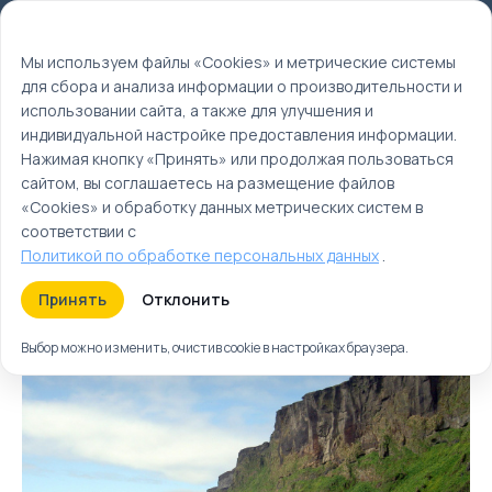
Мы используем файлы cookie
EN
Мы используем файлы «Cookies» и метрические системы
для сбора и анализа информации о производительности и
Главная
использовании сайта, а также для улучшения и
Туры
индивидуальной настройке предоставления информации.
Нажимая кнопку «Принять» или продолжая пользоваться
Исландия туры |
сайтом, вы соглашаетесь на размещение файлов
Исландия отдых
«Cookies» и обработку данных метрических систем в
соответствии с
Политикой по обработке персональных данных
.
Туры
Круизы
Ближайшие
Принять
Отклонить
Выбор можно изменить, очистив cookie в настройках браузера.