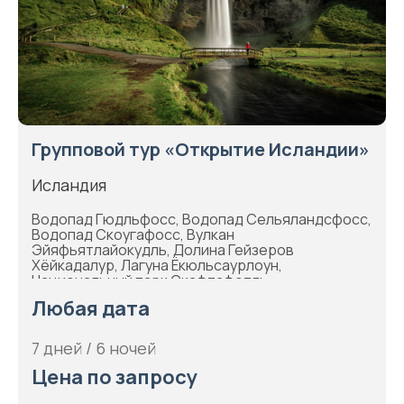
Групповой тур «Открытие Исландии»
Исландия
Водопад Гюдльфосс, Водопад Сельяландсфосс,
Водопад Скоугафосс, Вулкан
Эйяфьятлайокудль, Долина Гейзеров
Хёйкадалур, Лагуна Ёкюльсаурлоун,
Национальный парк Скафтафетль,
Национальный парк Тингвеллир, Рейкьявик
Любая дата
7 дней / 6 ночей
Цена по запросу