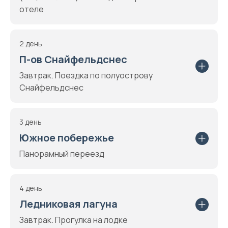
отеле
2 день
П-ов Снайфельдснес
Завтрак. Поездка по полуострову
Снайфельдснес
3 день
Южное побережье
Панорамный переезд
4 день
Ледниковая лагуна
Завтрак. Прогулка на лодке