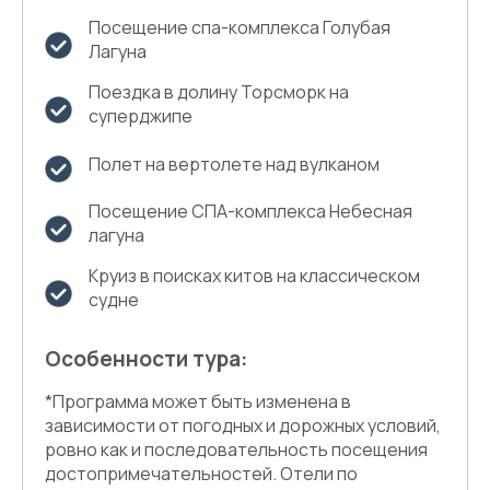
Посещение спа-комплекса Голубая
Лагуна
Поездка в долину Торсморк на
суперджипе
Полет на вертолете над вулканом
Посещение СПА-комплекса Небесная
лагуна
Круиз в поисках китов на классическом
судне
Особенности тура:
*Программа может быть изменена в
зависимости от погодных и дорожных условий,
ровно как и последовательность посещения
достопримечательностей. Отели по