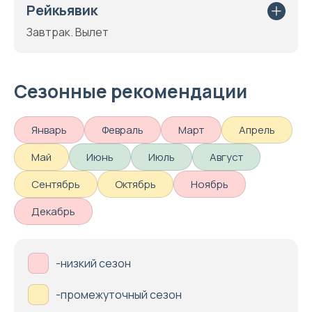
Рейкьявик
Завтрак. Вылет
Сезонные рекомендации
Январь
Февраль
Март
Апрель
Май
Июнь
Июль
Август
Сентябрь
Октябрь
Ноябрь
Декабрь
-низкий сезон
-промежуточный сезон