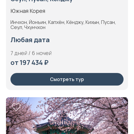
Южная Корея
Инчхон, Йонъин, Капхён, Кёнджу, Кихын, Пусан,
Сеул, Чхунчхон
Любая дата
7 дней / 6 ночей
от 197 434 ₽
Смотреть тур