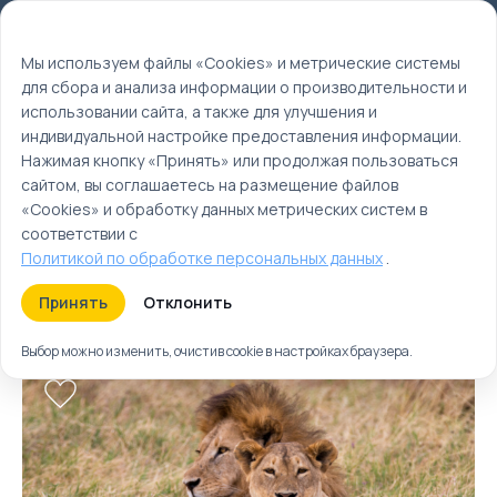
Мы используем файлы cookie
EN
Мы используем файлы «Cookies» и метрические системы
для сбора и анализа информации о производительности и
Главная
использовании сайта, а также для улучшения и
Туры
индивидуальной настройке предоставления информации.
Нажимая кнопку «Принять» или продолжая пользоваться
Теркс и Кайкос | Туры
сайтом, вы соглашаетесь на размещение файлов
и отдых на Теркс и
«Cookies» и обработку данных метрических систем в
Кайкос
соответствии с
Политикой по обработке персональных данных
.
Туры
Круизы
Ближайшие
Принять
Отклонить
Выбор можно изменить, очистив cookie в настройках браузера.