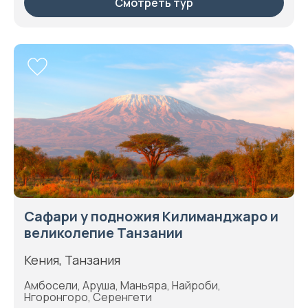
Смотреть тур
Сафари у подножия Килиманджаро и
великолепие Танзании
Кения, Танзания
Амбосели, Аруша, Маньяра, Найроби,
Нгоронгоро, Серенгети