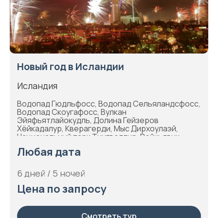
Новый год в Исландии
Исландия
Водопад Гюдльфосс, Водопад Сельяландсфосс,
Водопад Скоугафосс, Вулкан
Эйяфьятлайокудль, Долина Гейзеров
Хёйкадалур, Кверагерди, Мыс Дирхоулаэй,
Национальный парк Тингвеллир, Рейкьявик
Любая дата
6 дней / 5 ночей
Цена по запросу
Смотреть тур