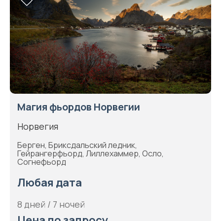
Магия фьордов Норвегии
Норвегия
Берген, Бриксдальский ледник,
Гейрангерфьорд, Лиллехаммер, Осло,
Согнефьорд
Любая дата
8 дней / 7 ночей
Цена по запросу