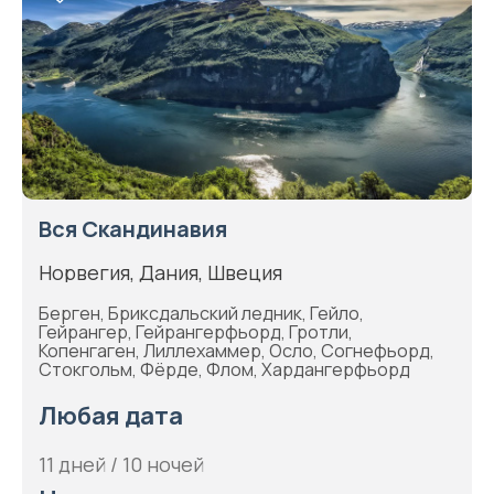
Вся Скандинавия
Норвегия, Дания, Швеция
Берген, Бриксдальский ледник, Гейло,
Гейрангер, Гейрангерфьорд, Гротли,
Копенгаген, Лиллехаммер, Осло, Согнефьорд,
Стокгольм, Фёрде, Флом, Хардангерфьорд
Любая дата
11 дней / 10 ночей