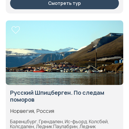
Смотреть тур
Русский Шпицберген. По следам
поморов
Норвегия, Россия
Баренцбург, Грендален, Ис-фьорд, Колсбей,
Колсдален, Ледник Паулабрин, Ледник