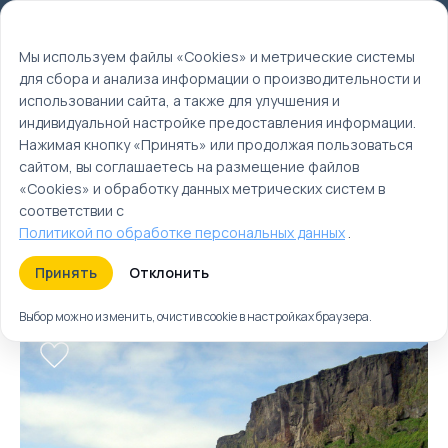
Мы используем файлы cookie
EN
Мы используем файлы «Cookies» и метрические системы
для сбора и анализа информации о производительности и
Главная
использовании сайта, а также для улучшения и
Туры
индивидуальной настройке предоставления информации.
Нажимая кнопку «Принять» или продолжая пользоваться
Северная Европа
сайтом, вы соглашаетесь на размещение файлов
туры | Северная
«Cookies» и обработку данных метрических систем в
Европа отдых
соответствии с
Политикой по обработке персональных данных
.
Туры
Круизы
Ближайшие
Принять
Отклонить
Выбор можно изменить, очистив cookie в настройках браузера.