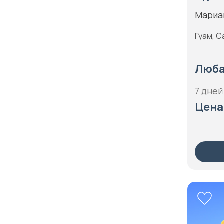
Коста-Рика
Мариа
Памир
Куба
Плато Путорана
Гуам, С
Кюрасао
Приморье
Лаос
Люба
Прованс
Латвия
Псков
7 дней
Ливан
Русский Север
Цена
Литва
Саксония
Люксембург
Санкт-Петербург
Маврикий
Сахалин
Мадагаскар
Северная Америка
Малайзия
Северная Африка
Мальдивы
Северная Европа
Мальта