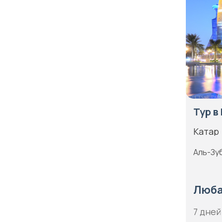
Северный Кавказ
Марианские острова
Северо-Запад России
Марокко
Сибирь
Мартиника
Сицилия
Мексика
Скандинавия
Мозамбик
Соловецкие острова
Молдавия
Сочи
Тур в
Монако
Субантарктика
Монголия
Катар
Таймыр
Намибия
Аль-Зуб
Татарстан
Непал
Тоскана
Нидерланды
Люба
Трансильвания
Никарагуа
Тыва
7 дней
Новая Зеландия