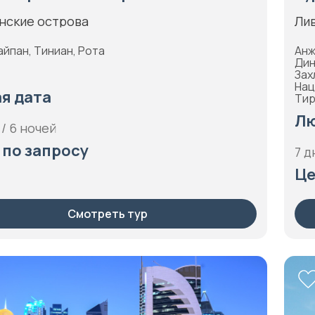
нские острова
Ли
айпан, Тиниан, Рота
Анж
Дин
Зах
Нац
я дата
Тир
Лю
 / 6 ночей
 по запросу
7 д
Це
Смотреть тур