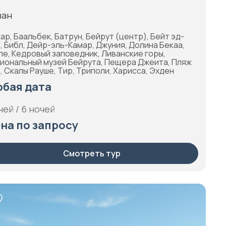
ван
ар, Баальбек, Батрун, Бейрут (центр), Бейт эд-
, Библ, Дейр-эль-Камар, Джуния, Долина Бекаа,
ле, Кедровый заповедник, Ливанские горы,
иональный музей Бейрута, Пещера Джеита, Пляж
, Скалы Рауше, Тир, Триполи, Харисса, Эхден
бая дата
ней / 6 ночей
на по запросу
Смотреть тур