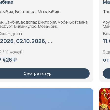
мбике
Ма
амбия, Ботсвана, Мозамбик
Та
н, Замбия, водопад Виктория, Чобе, Ботсвана,
Ару
есбург, Виланкулос, Мозамбик.
Ман
йшие даты
Бл
.2026, 02.10.2026, ...
11
 / 11 ночей
9 д
7 428 ₽
от
Смотреть тур