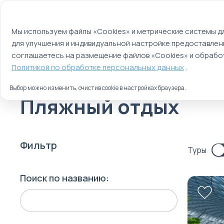
Мы используем файлы cookie
О компании
Контакты
Отзывы
Оплата
Мы используем файлы «Cookies» и метрические системы дл
для улучшения и индивидуальной настройке предоставлен
Страны
Россия
соглашаетесь на размещение файлов «Cookies» и обработ
Главная
Политикой по обработке персональных данных
.
Туры
Выбор можно изменить, очистив cookie в настройках браузера.
Пляжный отдых
Фильтр
Туры
Поиск по названию: