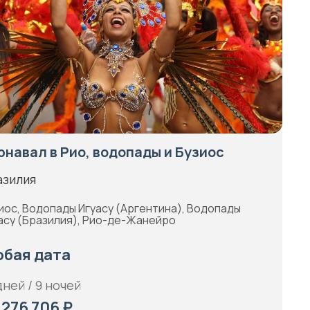
рнавал в Рио, водопады и Бузиос
азилия
иос, Водопады Игуасу (Аргентина), Водопады
асу (Бразилия), Рио-де-Жанейро
бая дата
дней / 9 ночей
 276 706 ₽