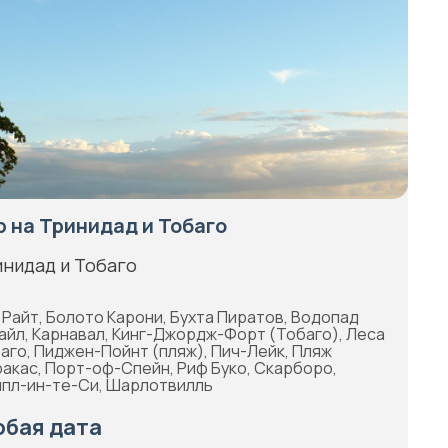
р на Тринидад и Тобаго
нидад и Тобаго
 Райт, Болото Карони, Бухта Пиратов, Водопад
айл, Карнавал, Кинг-Джордж-Форт (Тобаго), Леса
аго, Пиджен-Пойнт (пляж), Пич-Лейк, Пляж
акас, Порт-оф-Спейн, Риф Буко, Скарборо,
пл-ин-те-Си, Шарлотвилль
бая дата