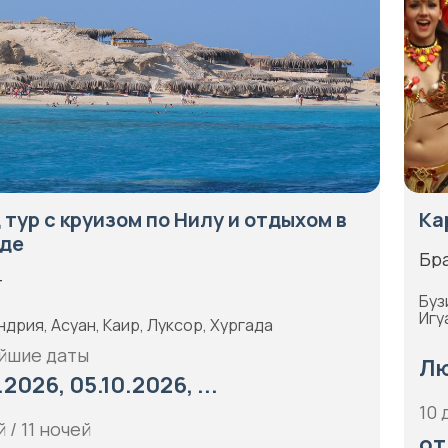
 тур с круизом по Нилу и отдыхом в
Ка
аде
Бр
т
Буз
Игу
дрия, Асуан, Каир, Луксор, Хургада
йшие даты
Лю
.2026, 05.10.2026, ...
10 
 / 11 ночей
от