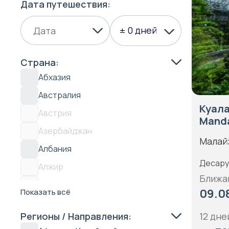
Дата путешествия:
± 0 дней
Страна:
Абхазия
Австралия
Куала
Австрия
Manda
Азербайджан
Малай
Албания
Десару
Алжир
Ближа
Антарктида
09.08
Показать всё
Антигуа
12 дней
Регионы / Направления:
Аргентина