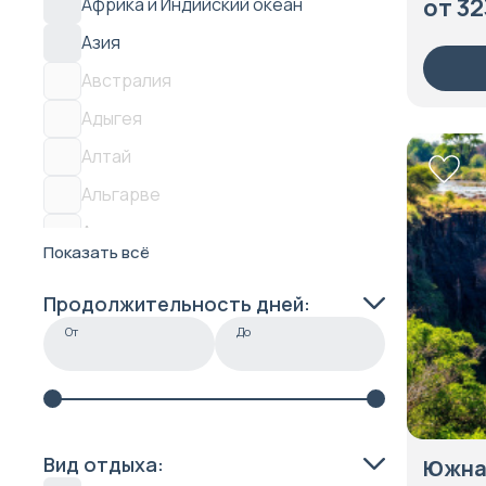
от 32
Африка и Индийский океан
Армения
Азия
Аруба
Австралия
Багамские острова
Адыгея
Барбадос
Алтай
Белиз
Альгарве
Белоруссия
Альпы
Бельгия
Показать всё
Аляска
Бермудские острова
Продолжительность дней:
Амазония
Бирма
От
До
Амурская область
Болгария
Англия
Боливия
Антарктика
Босния и Герцеговина
Апулия
Вид отдыха:
Южная
Ботсвана