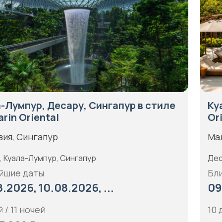
-Лумпур, Десару, Сингапур в стиле
Ку
rin Oriental
Or
зия, Сингапур
Ма
, Куала-Лумпур, Сингапур
Дес
йшие даты
Бл
.2026, 10.08.2026, ...
09
 / 11 ночей
10 