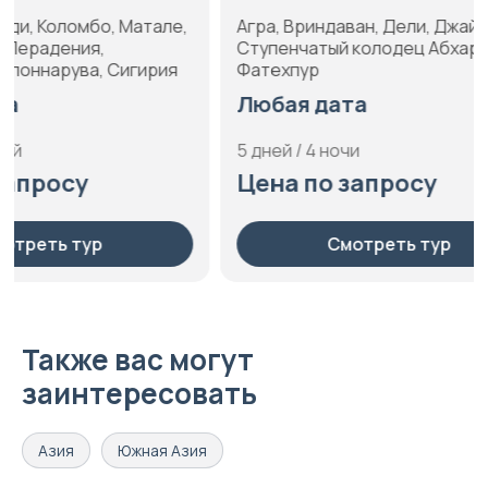
Агра, Вриндаван, Дели, Джайпур,
Джаг-Мандир
Ступенчатый колодец Абхарени,
Удайпур, хр
Фатехпур
Любая да
Любая дата
8 дней / 7 но
5 дней / 4 ночи
Цена по 
Цена по запросу
С
Смотреть тур
Также вас могут
заинтересовать
Азия
Южная Азия