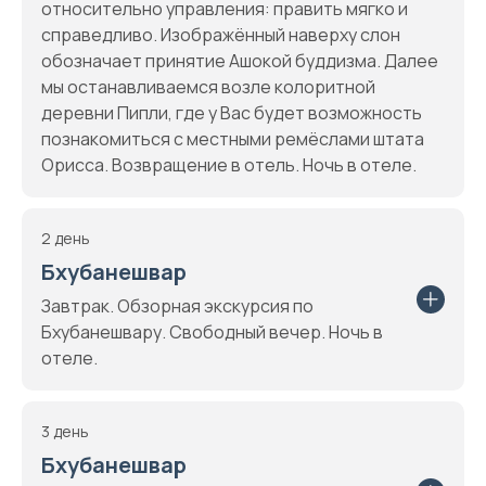
относительно управления: править мягко и
справедливо. Изображённый наверху слон
обозначает принятие Ашокой буддизма. Далее
мы останавливаемся возле колоритной
деревни Пипли, где у Вас будет возможность
познакомиться с местными ремёслами штата
Орисса. Возвращение в отель. Ночь в отеле.
2 день
Бхубанешвар
Завтрак. Обзорная экскурсия по
Бхубанешвару. Свободный вечер. Ночь в
отеле.
3 день
Бхубанешвар