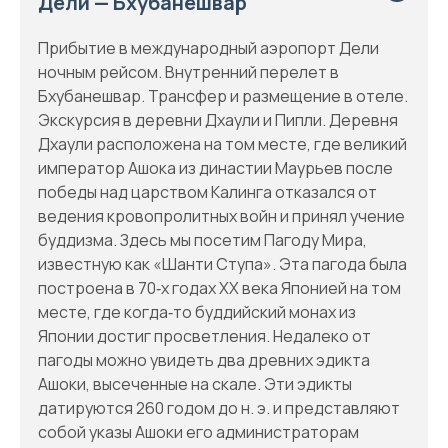
Дели — Бхубанешвар
Прибытие в международный аэропорт Дели
ночным рейсом. Внутренний перелет в
Бхубанешвар. Трансфер и размещение в отеле.
Экскурсия в деревни Дхаули и Пипли. Деревня
Дхаули расположена на том месте, где великий
император Ашока из династии Маурьев после
победы над царством Калинга отказался от
ведения кровопролитных войн и принял учение
буддизма. Здесь мы посетим Пагоду Мира,
известную как «Шанти Ступа». Эта пагода была
построена в 70‑х годах XX века Японией на том
месте, где когда‑то буддийский монах из
Японии достиг просветления. Недалеко от
пагоды можно увидеть два древних эдикта
Ашоки, высеченные на скале. Эти эдикты
датируются 260 годом до н. э. и представляют
собой указы Ашоки его администраторам