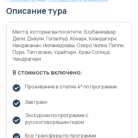
Описание тура
Места, которые вы посетите: Бхубанешвар,
Дели, Дхаули, Гопалпур, Конарк, Кхандагири,
Нандаканан, Ниламадхавы, Озеро Чилка, Пипли,
Пури, Таптапани, Удайгири, Храм Солнца,
Чандрагири
В стоимость включено:
Проживание в отелях 4* по программе
Завтраки
Экскурсии по программе с
русскоговорящим гидом
Все трансферы по программе