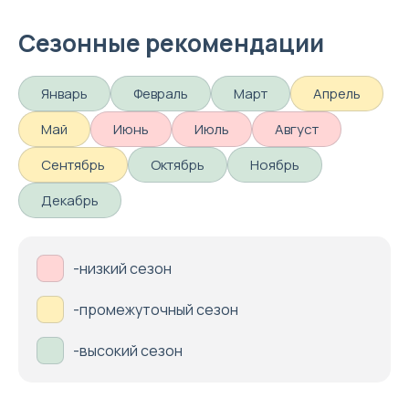
Сезонные рекомендации
Январь
Февраль
Март
Апрель
Май
Июнь
Июль
Август
Сентябрь
Октябрь
Ноябрь
Декабрь
-низкий сезон
-промежуточный сезон
-высокий сезон