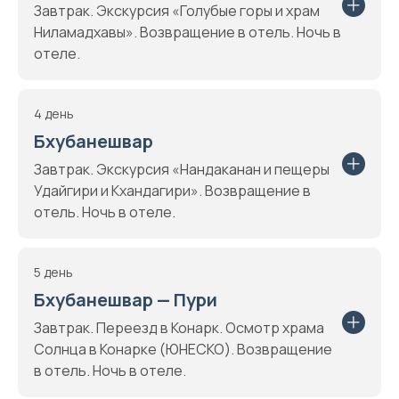
Завтрак. Экскурсия «Голубые горы и храм
Ниламадхавы». Возвращение в отель. Ночь в
отеле.
4 день
Бхубанешвар
Завтрак. Экскурсия «Нандаканан и пещеры
Удайгири и Кхандагири». Возвращение в
отель. Ночь в отеле.
5 день
Бхубанешвар — Пури
Завтрак. Переезд в Конарк. Осмотр храма
Солнца в Конарке (ЮНЕСКО). Возвращение
в отель. Ночь в отеле.