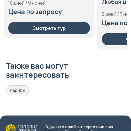
Любая дата
Лю
8 дней / 7 ночей
8 д
Цена по запросу
Це
Смотреть тур
Также вас могут
заинтересовать
Карибы
Одна из старейших туристических