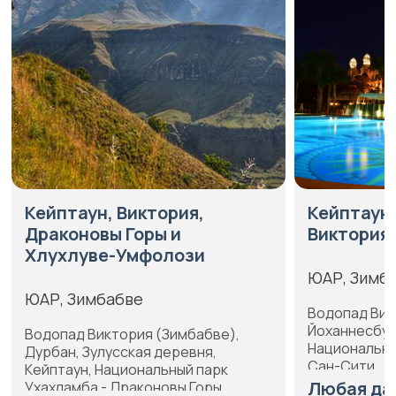
Кейптаун, Виктория,
Кейптаун
Драконовы Горы и
Виктория 
Хлухлуве-Умфолози
ЮАР, Зимб
ЮАР, Зимбабве
Водопад Вик
Йоханнесбур
Водопад Виктория (Зимбабве),
Национальны
Дурбан, Зулусская деревня,
Сан-Сити
Кейптаун, Национальный парк
Любая да
Ухахламба - Драконовы Горы,