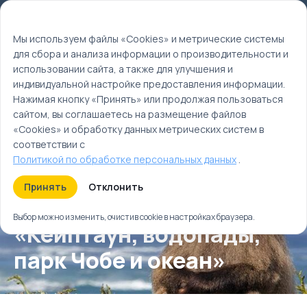
Мы используем файлы cookie
EN
Мы используем файлы «Cookies» и метрические системы
для сбора и анализа информации о производительности и
Главная
использовании сайта, а также для улучшения и
Туры
индивидуальной настройке предоставления информации.
Новогодний тур «Кейптаун, водопады, парк Чобе и
Нажимая кнопку «Принять» или продолжая пользоваться
океан»
сайтом, вы соглашаетесь на размещение файлов
«Cookies» и обработку данных метрических систем в
соответствии с
Политикой по обработке персональных данных
.
Принять
Отклонить
Новогодний тур
Выбор можно изменить, очистив cookie в настройках браузера.
«Кейптаун, водопады,
парк Чобе и океан»