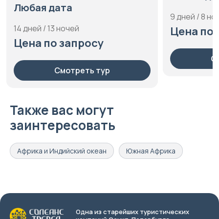
Национальный парк Хлухлуве-
Любая дата
Умфолози, Стелленбош, Франшхук
9 дней / 8 но
14 дней / 13 ночей
Цена по 
Цена по запросу
С
Смотреть тур
Также вас могут
заинтересовать
Африка и Индийский океан
Южная Африка
Одна из старейших туристических