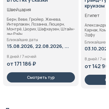
круизом п
Швейцария
Египет
Берн, Веве, Грюйер, Женева,
Интерлакен, Лозанна, Люцерн,
Александрия,
Монтрё, Цюрих, Шафхаузен, Штайн-
Карнак, Ком-
ам-Райн
Эдфу
Ближайшие даты
Ближайшие 
15.08.2026, 22.08.2026, ...
03.10.2026
8 дней / 7 ночей
8 дней / 7 но
от 171 186 ₽
от 142 96
Смотреть тур
С