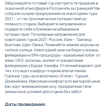
Забронируйте готовый тур и встретьте праздник в
сказочной атмосфере в России или за границей! Мы
собрали лучшие предложения на новогодние туры
2027 – от гастрономических путешествий до
пляжного отдыха. Выбирайте направление и
подарите себе и близким незабываемое
путешествие. Популярные направления для
новогодних туров 2027: Россия, Азия – Таиланд,
Вьетнам, Шри-Ланка. Поменяйте зимние морозы на
теплое солнце. Новогодний ужин на берегу океана,
фейерверки и SPA-процедуры – идеальный побег от
зимы. ОАЭ: роскошь, шопинг и грандиозные
фейерверки у Бурдж-Халифы. Отличный вариант для
тех, кто ищет комфорт и яркие впечатления.
Горячие туры «все включено» Египет, Турция,
Доминикана: Максимум комфорта по выгодной цене.
Вас ждут анимационные шоу, праздничные гала-
ужины и все условия для отдыха без забот.
Даты проведения: