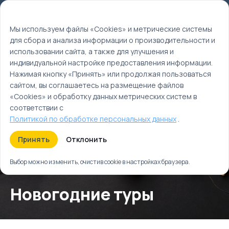
Мы используем файлы cookie
EN
Мы используем файлы «Cookies» и метрические системы
для сбора и анализа информации о производительности и
Главная
использовании сайта, а также для улучшения и
Календарь событий
индивидуальной настройке предоставления информации.
Зима
Нажимая кнопку «Принять» или продолжая пользоваться
Декабрь
сайтом, вы соглашаетесь на размещение файлов
«Cookies» и обработку данных метрических систем в
соответствии с
Политикой по обработке персональных данных
.
Принять
Отклонить
Выбор можно изменить, очистив cookie в настройках браузера.
Новогодние туры