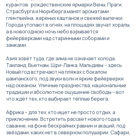
курантов: рождественские ярмарки Вены, Праги,
Страсбурга и Нюрнберга манят ароматами
глинтвейна, жареных каштанов и свежей выпечки.
Города утопают в огнях, на площадях звучат хоралы,
а в новогоднюю ночь небо взрывается
фейерверками над старинными соборами и
замками.
Азия зовёт туда, где зима не означает холода.
Таиланд, Вьетнам, Шри-Ланка, Мальдивы – здесь
Новый год встречают на пляжах с бокалом
шампанского, под звуки волн и яркие фейерверки
над океаном. Уличные празднества, национальные
традиции и абсолютное ощущение свободы – вот
что ждёт тех, кто выбирает тёплые берега.
Африка – для тех, кто ищет не просто отдых, а
приключение. Встретить рассвет нового года в
саванне, на фоне бескрайних равнин и акаций, под
звёздами, каких нет в северном полушарии. Сафари,